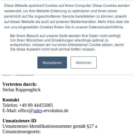
Diese Website speichert Cookies auf Ihrem Computer. Diese Cookies werden
verwendet, um Ihre Website-Erfahrung zu optimieren und Ihnen einen
Rückruf vereinbaren
persönlich auf Sie zugeschnittenen Service bereitstellen zu können, sowohl
auf dieser Website als auch auf anderen Medienkanälen. Mehr Infos über die
von uns eingesetzten Cookies finden Sie in unserer Datenschutzrichtlinie.
IMPRESSUM
Bei Ihrem Besuch auf unserer Seite werden Ihre Daten nicht verfolgt.
Um Ihren Wünschen und Einstellungen allerdings optimal zu
entsprechen, müssen wir nur einen klitzekleinen Cookie setzen, damit
Sales (R)Evolution GmbH
Sie diese Auswahl nicht noch einmal treffen müssen.
Angaben gemäß § 5 TMG
Akzeptieren
Ablehnen
Vertreten durch: Stefan Rappenglück
Einsteinstraße 172
81677 München
Vertreten durch:
Stefan Rappenglück
Kontakt
Telefon: +49 89 44455085
E-Mail: office@
sales
-revolution.de
Umsatzsteuer-ID
Umsatzsteuer-Identifikationsnummer gemäß §27 a
Umsatzsteuergesetz: