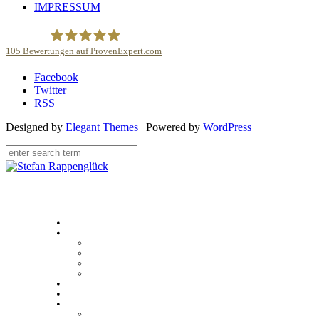
IMPRESSUM
105
Bewertungen auf ProvenExpert.com
Facebook
Stefan Rappenglück
Twitter
RSS
Designed by
Elegant Themes
| Powered by
WordPress
Home
Über
Stefan Rappenglück
#teamdifferent
Kundenstimmen
Case studies
Unser Angebot
Sales Academy
Multimedia
Presse