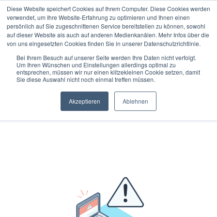
Diese Website speichert Cookies auf Ihrem Computer. Diese Cookies werden
verwendet, um Ihre Website-Erfahrung zu optimieren und Ihnen einen
Rückruf vereinbaren
persönlich auf Sie zugeschnittenen Service bereitstellen zu können, sowohl
auf dieser Website als auch auf anderen Medienkanälen. Mehr Infos über die
von uns eingesetzten Cookies finden Sie in unserer Datenschutzrichtlinie.
Willkommen in meinem Kalender
Bei Ihrem Besuch auf unserer Seite werden Ihre Daten nicht verfolgt.
Um Ihren Wünschen und Einstellungen allerdings optimal zu
Hier kannst Du Dir Deinen persönlichen Termin buchen. Suche dir
entsprechen, müssen wir nur einen klitzekleinen Cookie setzen, damit
hierzu den für Dich passenden Zeitpunkt aus und folge den
Sie diese Auswahl nicht noch einmal treffen müssen.
einzelnen Schritten bis zur Buchungsbestätigung. Ich freue mich auf
unser Telefonat. Dein Stefan
Akzeptieren
Ablehnen