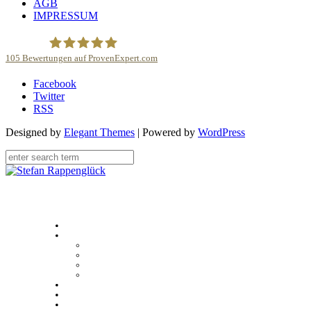
AGB
IMPRESSUM
105
Bewertungen auf ProvenExpert.com
Facebook
Stefan Rappenglück
Twitter
RSS
Designed by
Elegant Themes
| Powered by
WordPress
Home
Über
Stefan Rappenglück
#teamdifferent
Kundenstimmen
Case studies
Unser Angebot
Sales Academy
Multimedia