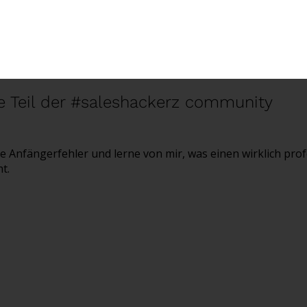
 Teil der #saleshackerz community
e Anfängerfehler und lerne von mir, was einen wirklich pro
t.