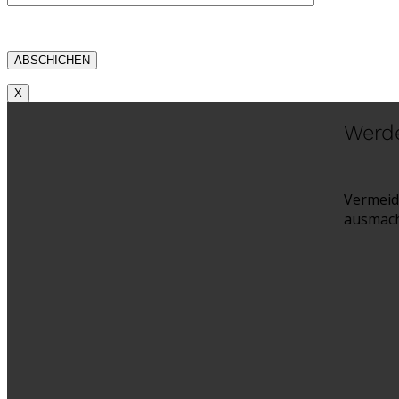
X
Werde
Vermeid
ausmach