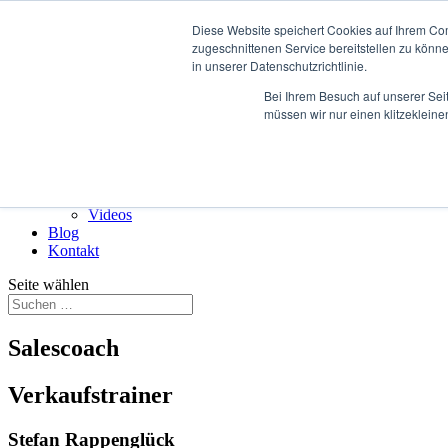
Diese Website speichert Cookies auf Ihrem Co
Rückruf vereinbaren
zugeschnittenen Service bereitstellen zu könn
in unserer Datenschutzrichtlinie.
Über
Stefan Rappenglück
Bei Ihrem Besuch auf unserer Sei
#teamdifferent
müssen wir nur einen klitzekleine
Kundenstimmen
Case studies
Unser Angebot
Multimedia
Presse
Videos
Blog
Kontakt
Seite wählen
Salescoach
Verkaufstrainer
Stefan Rappenglück