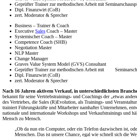
Geprüfter Trainer zur methodischen Arbeit mit Seminarschaus
Dipl. Finanzwirt (CoB)
zert. Moderator & Sprecher
Business – Trainer & Coach
Executive
Sales
Coach – Master
Systemischer Coach – Master
Competence Coach (SHB)
Negotiation Master
NLP Master
Change Manager
Graves Value System Model (GVS) Consultant
Geprüfter Trainer zur methodischen Arbeit mit Seminarsc
Dipl. Finanzwirt (CoB)
zert. Moderator & Sprecher
Nach 16 Jahren aktivem Verkauf, in unterschiedlichsten Branch
bekannt für seine Vertriebstrainings- und Coachings der „etwas ande
des Vertriebes, die Sales (R)Evolution, als Trainings- und Veranstal
trainiert Führungskräfte und Mitarbeiter namhafter Unternehmen, ent
nationale und internationale Workshops und Verkaufstrainings und h
Mensch zu Mensch.
„Ob da nun ein Computer, oder ein Telefon dazwischen ist, ode
Menschen. Das ist unsere Chance, egal wie schnell sich die Wel