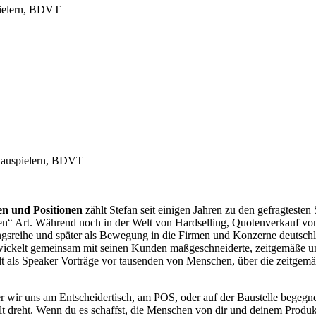
pielern, BDVT
hauspielern, BDVT
en und Positionen
zählt Stefan seit einigen Jahren zu den gefragtest
ren“ Art. Während noch in der Welt von Hardselling, Quotenverkauf von
tungsreihe und später als Bewegung in die Firmen und Konzerne deutschl
wickelt gemeinsam mit seinen Kunden maßgeschneiderte, zeitgemäße und e
ält als Speaker Vorträge vor tausenden von Menschen, über die zeitg
r wir uns am Entscheidertisch, am POS, oder auf der Baustelle begegne
t dreht. Wenn du es schaffst, die Menschen von dir und deinem Produkt