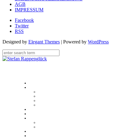
AGB
IMPRESSUM
Facebook
Twitter
RSS
Designed by
Elegant Themes
| Powered by
WordPress
Home
Über
Stefan Rappenglück
#teamdifferent
Kundenstimmen
Case studies
Unser Angebot
Sales Academy
Multimedia
Presse
Videos
Blog
Kontakt