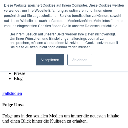
Diese Website speichert Cookies auf Ihrem Computer. Diese Cookies werden
verwendet, um Ihre Website-Erfahrung zu optimieren und Ihnen einen
Rückruf vereinbaren
persönlich auf Sie zugeschnittenen Service bereitstellen zu können, sowohl
auf dieser Website als auch auf anderen Medienkanälen. Mehr Infos über die
von uns eingesetzten Cookies finden Sie in unserer Datenschutzrichtlinie.
Automatisch gespeicherter Entwurf
Bei Ihrem Besuch auf unserer Seite werden Ihre Daten nicht verfolgt.
Um Ihren Wünschen und Einstellungen allerdings optimal zu
von
Stefan
entsprechen, müssen wir nur einen klitzekleinen Cookie setzen, damit
Sie diese Auswahl nicht noch einmal treffen müssen.
Multimedia
Akzeptieren
Ablehnen
Videos
Podcasts
Presse
Blog
Fallstudien
Folge Unss
Folge uns in den sozialen Medien um immer die neuesten Inhalte
und einen Blick hinter die Kulissen zu erhalten.