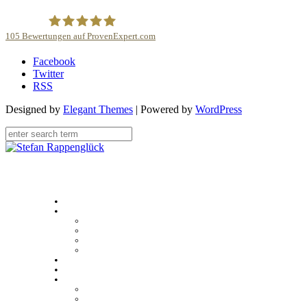
105
Bewertungen auf ProvenExpert.com
Facebook
Stefan Rappenglück
Twitter
RSS
Designed by
Elegant Themes
| Powered by
WordPress
Home
Über
Stefan Rappenglück
#teamdifferent
Kundenstimmen
Case studies
Unser Angebot
Sales Academy
Multimedia
Presse
Videos