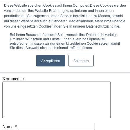
Diese Website speichert Cookies auf Ihrem Computer. Diese Cookies werden
verwendet, um Ihre Website-Erfahrung zu optimieren und Ihnen einen
Rückruf vereinbaren
persönlich auf Sie zugeschnittenen Service bereitstellen zu können, sowohl
auf dieser Website als auch auf anderen Medienkanälen. Mehr Infos über die
von uns eingesetzten Cookies finden Sie in unserer Datenschutzrichtlinie.
sky
Bei Ihrem Besuch auf unserer Seite werden Ihre Daten nicht verfolgt.
Um Ihren Wünschen und Einstellungen allerdings optimal zu
von
Yogesh
|
0 Kommentare
entsprechen, müssen wir nur einen klitzekleinen Cookie setzen, damit
Sie diese Auswahl nicht noch einmal treffen müssen.
Kommentar absenden
Akzeptieren
Ablehnen
Deine E-Mail-Adresse wird nicht veröffentlicht.
Erforderliche
Felder sind mit
*
markiert
Kommentar
Name
*