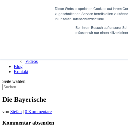
Diese Website speichert Cookies auf Ihrem Co
Rückruf vereinbaren
zugeschnittenen Service bereitstellen zu könn
in unserer Datenschutzrichtlinie.
Über
Stefan Rappenglück
Bei Ihrem Besuch auf unserer Sei
#teamdifferent
müssen wir nur einen klitzekleine
Kundenstimmen
Case studies
Unser Angebot
Multimedia
Presse
Videos
Blog
Kontakt
Seite wählen
Die Bayerische
von
Stefan
|
0 Kommentare
Kommentar absenden