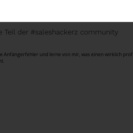
 Teil der #saleshackerz community
e Anfängerfehler und lerne von mir, was einen wirklich pro
t.