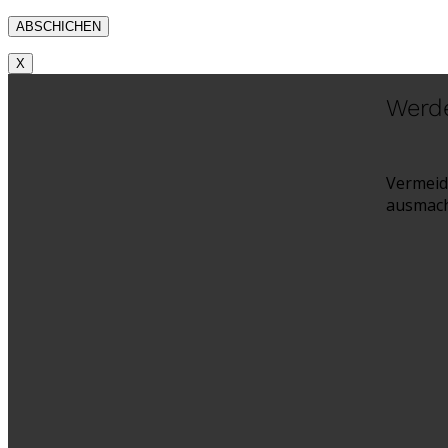
X
Werde
Vermeid
ausmach