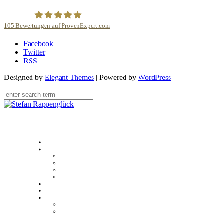
105
Bewertungen auf ProvenExpert.com
Facebook
Stefan Rappenglück
Twitter
RSS
Designed by
Elegant Themes
| Powered by
WordPress
Home
Über
Stefan Rappenglück
#teamdifferent
Kundenstimmen
Case studies
Unser Angebot
Sales Academy
Multimedia
Presse
Videos