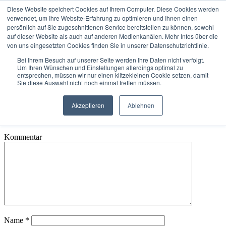
Diese Website speichert Cookies auf Ihrem Computer. Diese Cookies werden
verwendet, um Ihre Website-Erfahrung zu optimieren und Ihnen einen
Rückruf vereinbaren
persönlich auf Sie zugeschnittenen Service bereitstellen zu können, sowohl
auf dieser Website als auch auf anderen Medienkanälen. Mehr Infos über die
von uns eingesetzten Cookies finden Sie in unserer Datenschutzrichtlinie.
Salesrevolution 2018 Michaela Ustorf
Bei Ihrem Besuch auf unserer Seite werden Ihre Daten nicht verfolgt.
Um Ihren Wünschen und Einstellungen allerdings optimal zu
von
Stefan
|
0 Kommentare
entsprechen, müssen wir nur einen klitzekleinen Cookie setzen, damit
Sie diese Auswahl nicht noch einmal treffen müssen.
Kommentar absenden
Akzeptieren
Ablehnen
Deine E-Mail-Adresse wird nicht veröffentlicht.
Erforderliche
Felder sind mit
*
markiert
Kommentar
Name
*