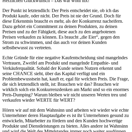
Herzlichen Glückwunsch – Das war wohl nix!
Der Punkt ist letztendlich: Der Preis entscheidet nie, ob ich das
Produkt kaufe, oder nicht. Der Preis ist nie der Grund. Doch für
diese Erkenntnis braucht es mehr, als der Konkurrenz nacheifern.
Dazu gehört ein Commitment zu deinen Produkten, zu deinen
Preisen und zu der Fähigkeit, diese auch zu den angebotenen
Preisen verkaufen zu können. Es braucht „die Eier“, gegen den
Strom zu schwimmen, und das auch vor deinen Kunden
selbstbewusst zu vertreten.
Echte Gründe für eine negative Kaufentscheidung sind mangelndes
Vertrauen, Zweifel am Produkt und mangelnde Empathie- und
Verkäuferqualität. Sobald der Kunde seinen Nutzen erkennt und
seine CHANCE sieht, über das Kapital verfügt und ein
Problembewusstsein hat, kauft er, egal für welchen Preis. Die Frage,
die sich letztendlich stellt, ist: Brauchen wir das? Brauchen wir
wirklich solch ein Konkurrenzdenken am Markt und so ein enormes
Preis-Dumping? Warum bleiben wir nicht unseren Werten treu und
verkaufen wieder WERTE für WERT?
Hören wir auf mit dem Wahnsinn und arbeiten wir wieder wie echte
Unternehmer deren Hauptaufgabe es ist ihr Unternehmen gesund zu
entwickeln, Mitarbeiter zu fördern und den Kunden hochwertige
Produkte und Dienstleistungen zu bieten. Alles andere ist Wahnsinn
und wird die Welt des Mittelstandes immer noch weiter ausdünnen.