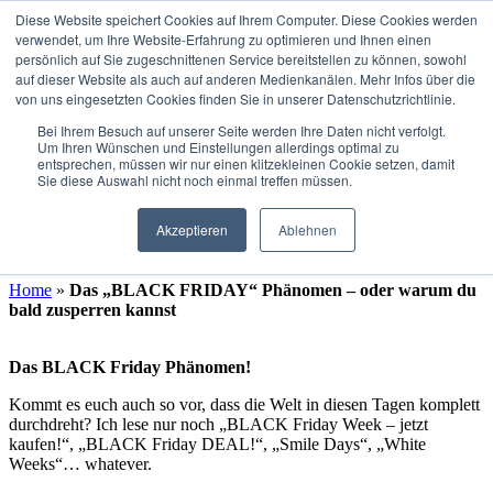
Diese Website speichert Cookies auf Ihrem Computer. Diese Cookies werden
verwendet, um Ihre Website-Erfahrung zu optimieren und Ihnen einen
Rückruf vereinbaren
persönlich auf Sie zugeschnittenen Service bereitstellen zu können, sowohl
auf dieser Website als auch auf anderen Medienkanälen. Mehr Infos über die
von uns eingesetzten Cookies finden Sie in unserer Datenschutzrichtlinie.
Das „BLACK FRIDAY“
Bei Ihrem Besuch auf unserer Seite werden Ihre Daten nicht verfolgt.
Um Ihren Wünschen und Einstellungen allerdings optimal zu
Phänomen – oder warum du
entsprechen, müssen wir nur einen klitzekleinen Cookie setzen, damit
Sie diese Auswahl nicht noch einmal treffen müssen.
bald zusperren kannst
Akzeptieren
Ablehnen
von
Stefan
|
November 28, 2019
Home
»
Das „BLACK FRIDAY“ Phänomen – oder warum du
bald zusperren kannst
Das BLACK Friday Phänomen!
Kommt es euch auch so vor, dass die Welt in diesen Tagen komplett
durchdreht? Ich lese nur noch „BLACK Friday Week – jetzt
kaufen!“, „BLACK Friday DEAL!“, „Smile Days“, „White
Weeks“… whatever.