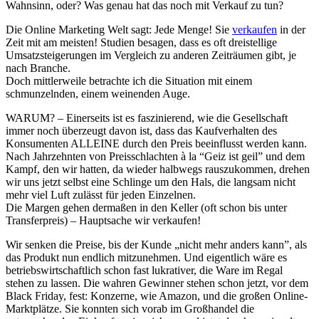
Wahnsinn, oder? Was genau hat das noch mit Verkauf zu tun?
Die Online Marketing Welt sagt: Jede Menge! Sie
verkaufen
in der
Zeit mit am meisten! Studien besagen, dass es oft dreistellige
Umsatzsteigerungen im Vergleich zu anderen Zeiträumen gibt, je
nach Branche.
Doch mittlerweile betrachte ich die Situation mit einem
schmunzelnden, einem weinenden Auge.
WARUM? – Einerseits ist es faszinierend, wie die Gesellschaft
immer noch überzeugt davon ist, dass das Kaufverhalten des
Konsumenten ALLEINE durch den Preis beeinflusst werden kann.
Nach Jahrzehnten von Preisschlachten à la “Geiz ist geil” und dem
Kampf, den wir hatten, da wieder halbwegs rauszukommen, drehen
wir uns jetzt selbst eine Schlinge um den Hals, die langsam nicht
mehr viel Luft zulässt für jeden Einzelnen.
Die Margen gehen dermaßen in den Keller (oft schon bis unter
Transferpreis) – Hauptsache wir verkaufen!
Wir senken die Preise, bis der Kunde „nicht mehr anders kann”, als
das Produkt nun endlich mitzunehmen. Und eigentlich wäre es
betriebswirtschaftlich schon fast lukrativer, die Ware im Regal
stehen zu lassen. Die wahren Gewinner stehen schon jetzt, vor dem
Black Friday, fest: Konzerne, wie Amazon, und die großen Online-
Marktplätze. Sie konnten sich vorab im Großhandel die