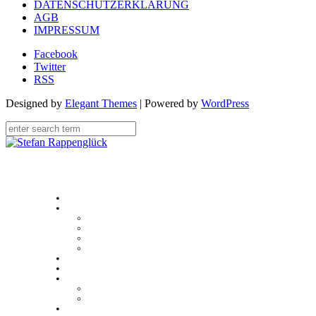
DATENSCHUTZERKLÄRUNG
AGB
IMPRESSUM
Facebook
Twitter
RSS
Designed by
Elegant Themes
| Powered by
WordPress
Home
Über
Stefan Rappenglück
#teamdifferent
Kundenstimmen
Case studies
Unser Angebot
Sales Academy
Multimedia
Presse
Videos
Blog