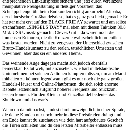
entsprechenden Einkaufspreise sichern und jetzt durch vereinzelte,
manipulative Preisgestaltung in fleißiger Vorarbeit, das
Schnäppchengefühl beim Endkunden richtig ankurbeln! Alibaba,
der chinesische Großhandelsriese, hat es ganz geschickt gemacht: Er
hat gar nicht erst auf den BLACK FRIDAY gewartet und am selbst
erschaffenen „SINGELS´DAY“ mal eben mit diesen Taktiken 30,8
Mrd. US$ Umsatz gemacht. Clever. Gut – da wären noch die
immensen Retouren, die die Konzerne wahrscheinlich ordentlich
was kosten werden. Nicht zu vergessen der Unterschied zwischen
Brutto-Handelsumsatz zu den realen, tatsächlichen Umsätzen und
Gewinnen, aber das sei ein anderes Thema.
Das weinende Auge dagegen macht sich jedoch ebenfalls
bemerkbar. Es tut weh, mit anzusehen, wie hart mittelständische
Unternehmen bei solchen Aktionen kämpfen müssen, um am Markt
mithalten zu können.Irgendwann gibt es nur noch die ganz großen
Handels-Häuser und Online-Plattformen, die sich solch enorme
Rabatte letztendlich aufgrund höherer Frequenz und Stückzahl
leisten können. Für den Klein- und Einzelhandel bedeutet das
Shutdown und das war´s…
Wenn du da mitmachst, landest damit unweigerlich in einer Spirale,
die deine Kunden nur noch mehr in diese Preistiraden drängt und
am Ende kannst du zuschauen wie dein hart aufgebautes Geschäft
die Türen schließen und du den letzten Mitarbeiter entlassen muss.